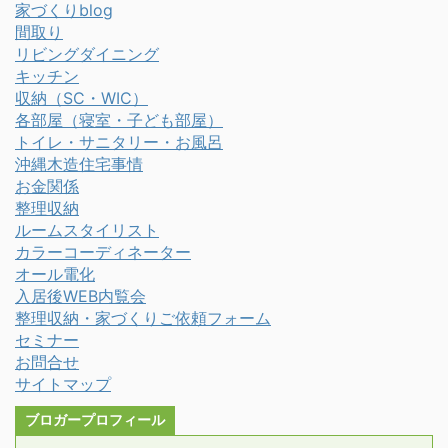
家づくりblog
間取り
リビングダイニング
キッチン
収納（SC・WIC）
各部屋（寝室・子ども部屋）
トイレ・サニタリー・お風呂
沖縄木造住宅事情
お金関係
整理収納
ルームスタイリスト
カラーコーディネーター
オール電化
入居後WEB内覧会
整理収納・家づくりご依頼フォーム
セミナー
お問合せ
サイトマップ
ブロガープロフィール