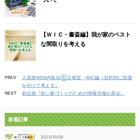
【ＷＩＣ・書斎編】我が家のベスト
な間取りを考える
PREV
入居後WEB内覧会⑧主寝室・WIC編（目的別に部屋
を分けて考える）
NEXT
初企画『良い家づくりのための情報交換お茶会』
新着記事
2023/10/08