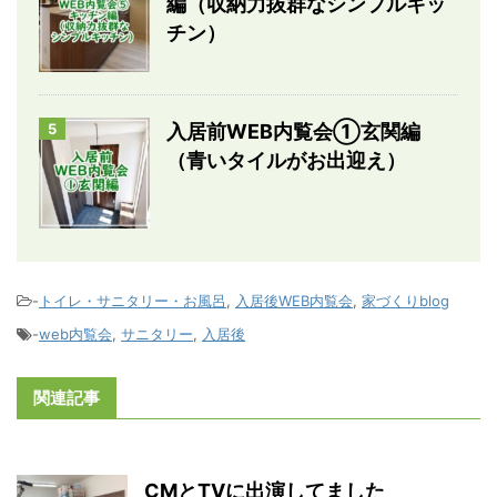
編（収納力抜群なシンプルキッ
チン）
5
入居前WEB内覧会①玄関編
（青いタイルがお出迎え）
-
トイレ・サニタリー・お風呂
,
入居後WEB内覧会
,
家づくりblog
-
web内覧会
,
サニタリー
,
入居後
関連記事
CMとTVに出演してました