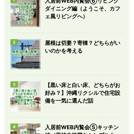
1
入居前WEB内覧会⑥リビング
ダイニング編（ようこそ、カフ
ェ風リビングへ）
2
屋根は切妻？寄棟？どちらがい
いのかを考える
3
【黒い床と白い床、どちらがお
好み？】沖縄リクシルで住宅設
備を一気に選んだ話
4
入居前WEB内覧会⑤キッチン