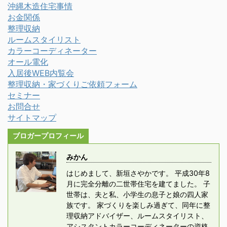
沖縄木造住宅事情
お金関係
整理収納
ルームスタイリスト
カラーコーディネーター
オール電化
入居後WEB内覧会
整理収納・家づくりご依頼フォーム
セミナー
お問合せ
サイトマップ
ブロガープロフィール
みかん
はじめまして、新垣さやかです。 平成30年8
月に完全分離の二世帯住宅を建てました。 子
世帯は、夫と私、小学生の息子と娘の四人家
族です。 家づくりを楽しみ過ぎて、同年に整
理収納アドバイザー、ルームスタイリスト、
アシスタントカラーコーディネーターの資格