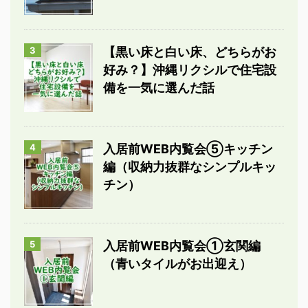
3
【黒い床と白い床、どちらがお
好み？】沖縄リクシルで住宅設
備を一気に選んだ話
4
入居前WEB内覧会⑤キッチン
編（収納力抜群なシンプルキッ
チン）
5
入居前WEB内覧会①玄関編
（青いタイルがお出迎え）