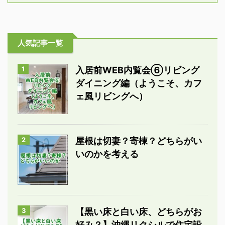
人気記事一覧
1
入居前WEB内覧会⑥リビング
ダイニング編（ようこそ、カフ
ェ風リビングへ）
2
屋根は切妻？寄棟？どちらがい
いのかを考える
3
【黒い床と白い床、どちらがお
好み？】沖縄リクシルで住宅設