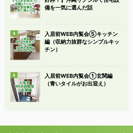
備を一気に選んだ話
4
入居前WEB内覧会⑤キッチン
編（収納力抜群なシンプルキッ
チン）
5
入居前WEB内覧会①玄関編
（青いタイルがお出迎え）