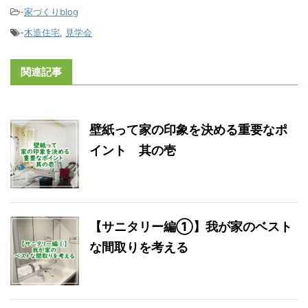
-
家づくりblog
-
木造住宅
,
見学会
関連記事
壁紙って家の印象を決める重要なポ
イント 其の壱
【サニタリー編①】我が家のベスト
な間取りを考える