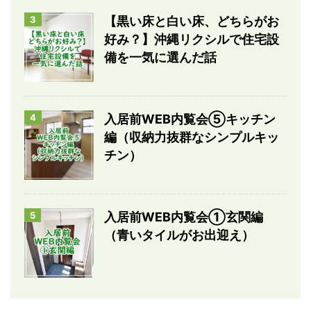
3
【黒い床と白い床、どちらがお
好み？】沖縄リクシルで住宅設
備を一気に選んだ話
4
入居前WEB内覧会⑤キッチン
編（収納力抜群なシンプルキッ
チン）
5
入居前WEB内覧会①玄関編
（青いタイルがお出迎え）