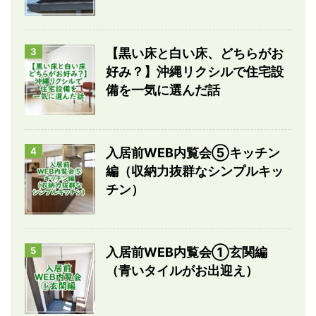
3
【黒い床と白い床、どちらがお
好み？】沖縄リクシルで住宅設
備を一気に選んだ話
4
入居前WEB内覧会⑤キッチン
編（収納力抜群なシンプルキッ
チン）
5
入居前WEB内覧会①玄関編
（青いタイルがお出迎え）