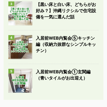
3
【黒い床と白い床、どちらがお
好み？】沖縄リクシルで住宅設
備を一気に選んだ話
4
入居前WEB内覧会⑤キッチン
編（収納力抜群なシンプルキッ
チン）
5
入居前WEB内覧会①玄関編
（青いタイルがお出迎え）