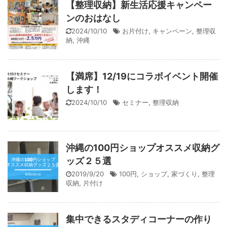
【整理収納】新生活応援キャンペー
ンのおはなし
2024/10/10
お片付け
,
キャンペーン
,
整理収
納
,
沖縄
【満席】12/19にコラボイベント開催
します！
2024/10/10
セミナー
,
整理収納
沖縄の100円ショップオススメ収納グ
ッズ２５選
2019/9/20
100円
,
ショップ
,
家づくり
,
整理
収納
,
片付け
集中できるスタディコーナーの作り