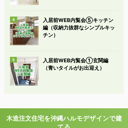
4
入居前WEB内覧会⑤キッチン
編（収納力抜群なシンプルキッ
チン）
5
入居前WEB内覧会①玄関編
（青いタイルがお出迎え）
木造注文住宅を沖縄ハルモデザインで建
てる