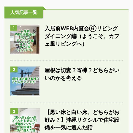
人気記事一覧
1
入居前WEB内覧会⑥リビング
ダイニング編（ようこそ、カフ
ェ風リビングへ）
2
屋根は切妻？寄棟？どちらがい
いのかを考える
3
【黒い床と白い床、どちらがお
好み？】沖縄リクシルで住宅設
備を一気に選んだ話