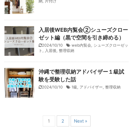
納
,
片付け
入居後WEB内覧会②シューズクロー
ゼット編（黒で空間を引き締める）
2024/10/10
web内覧会
,
シューズクローゼッ
ト
,
入居後
,
整理収納
沖縄で整理収納アドバイザー１級試
験を受験した話
2024/10/10
1級
,
アドバイザー
,
整理収納
1
2
Next »