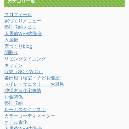
カテゴリ一覧
プロフィール
家づくりメニュー
整理収納メニュー
入居前WEB内覧会
入居後
家づくりblog
間取り
リビングダイニング
キッチン
収納（SC・WIC）
各部屋（寝室・子ども部屋）
トイレ・サニタリー・お風呂
沖縄木造住宅事情
お金関係
整理収納
ルームスタイリスト
カラーコーディネーター
オール電化
入居後WEB内覧会