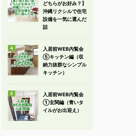
どちらがお好み？】
沖縄リクシルで住宅
設備を一気に選んだ
話
4
入居前WEB内覧会
⑤キッチン編（収
納力抜群なシンプル
キッチン）
5
入居前WEB内覧会
①玄関編（青いタ
イルがお出迎え）