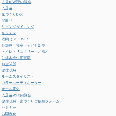
入居前WEB内覧会
入居後
家づくりblog
間取り
リビングダイニング
キッチン
収納（SC・WIC）
各部屋（寝室・子ども部屋）
トイレ・サニタリー・お風呂
沖縄木造住宅事情
お金関係
整理収納
ルームスタイリスト
カラーコーディネーター
オール電化
入居後WEB内覧会
整理収納・家づくりご依頼フォーム
セミナー
お問合せ