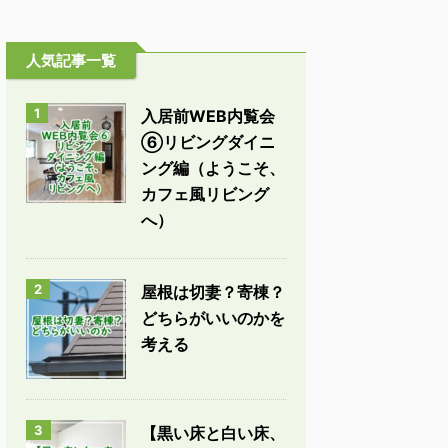
人気記事一覧
1
入居前WEB内覧会
⑥リビングダイニ
ング編（ようこそ、
カフェ風リビング
へ）
2
屋根は切妻？寄棟？
どちらがいいのかを
考える
3
【黒い床と白い床、