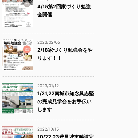
4/15第2回家づくり勉強
会開催
2023/02/05
2/18家づくり勉強会をや
ります！！
2023/01/12
1/21,22南城市知念具志堅
の完成見学会をお手伝い
します
2022/10/15
10/22,23豊見城市饒波完