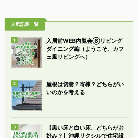
人気記事一覧
1
入居前WEB内覧会⑥リビング
ダイニング編（ようこそ、カフ
ェ風リビングへ）
2
屋根は切妻？寄棟？どちらがい
いのかを考える
3
【黒い床と白い床、どちらがお
好み？】沖縄リクシルで住宅設