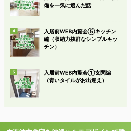
備を一気に選んだ話
4
入居前WEB内覧会⑤キッチン
編（収納力抜群なシンプルキッ
チン）
5
入居前WEB内覧会①玄関編
（青いタイルがお出迎え）