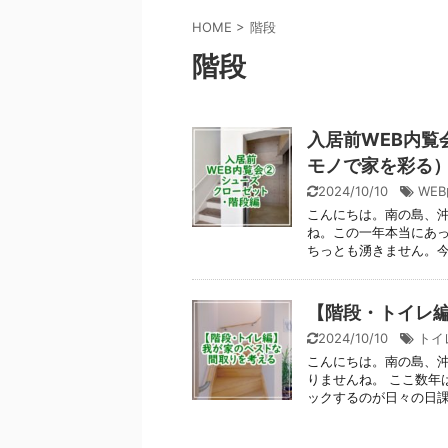
HOME
>
階段
階段
入居前WEB内
モノで家を彩る
2024/10/10
WE
こんにちは。南の島、沖
ね。この一年本当にあ
ちっとも湧きません。今年
【階段・トイレ
2024/10/10
トイ
こんにちは。南の島、沖
りませんね。 ここ数年
ックするのが日々の日課に