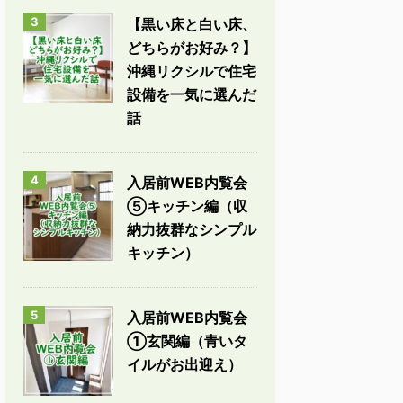
3
【黒い床と白い床、
どちらがお好み？】
沖縄リクシルで住宅
設備を一気に選んだ
話
4
入居前WEB内覧会
⑤キッチン編（収
納力抜群なシンプル
キッチン）
5
入居前WEB内覧会
①玄関編（青いタ
イルがお出迎え）