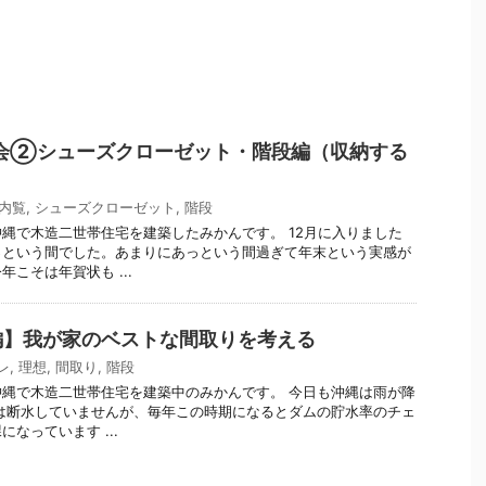
覧会②シューズクローゼット・階段編（収納する
）
B内覧
,
シューズクローゼット
,
階段
縄で木造二世帯住宅を建築したみかんです。 12月に入りました
っという間でした。あまりにあっという間過ぎて年末という実感が
こそは年賀状も ...
編】我が家のベストな間取りを考える
レ
,
理想
,
間取り
,
階段
縄で木造二世帯住宅を建築中のみかんです。 今日も沖縄は雨が降
は断水していませんが、毎年この時期になるとダムの貯水率のチェ
なっています ...