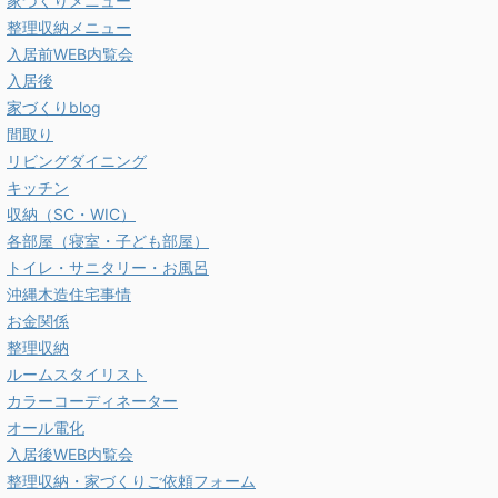
家づくりメニュー
整理収納メニュー
入居前WEB内覧会
入居後
家づくりblog
間取り
リビングダイニング
キッチン
収納（SC・WIC）
各部屋（寝室・子ども部屋）
トイレ・サニタリー・お風呂
沖縄木造住宅事情
お金関係
整理収納
ルームスタイリスト
カラーコーディネーター
オール電化
入居後WEB内覧会
整理収納・家づくりご依頼フォーム