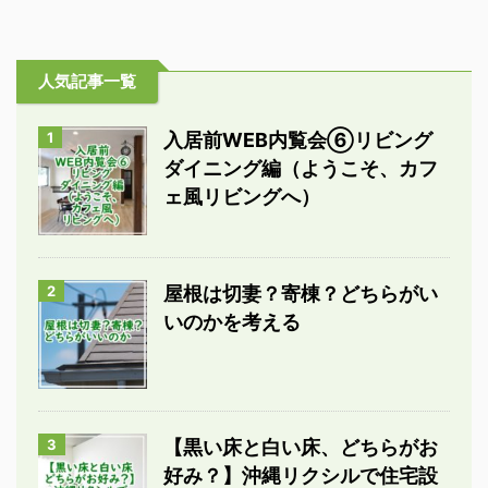
人気記事一覧
1
入居前WEB内覧会⑥リビング
ダイニング編（ようこそ、カフ
ェ風リビングへ）
2
屋根は切妻？寄棟？どちらがい
いのかを考える
3
【黒い床と白い床、どちらがお
好み？】沖縄リクシルで住宅設