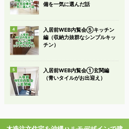
備を一気に選んだ話
4
入居前WEB内覧会⑤キッチン
編（収納力抜群なシンプルキッ
チン）
5
入居前WEB内覧会①玄関編
（青いタイルがお出迎え）
木造注文住宅を沖縄ハルモデザインで建