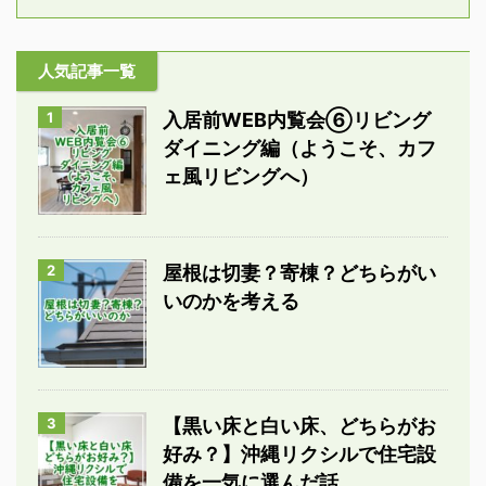
人気記事一覧
1
入居前WEB内覧会⑥リビング
ダイニング編（ようこそ、カフ
ェ風リビングへ）
2
屋根は切妻？寄棟？どちらがい
いのかを考える
3
【黒い床と白い床、どちらがお
好み？】沖縄リクシルで住宅設
備を一気に選んだ話