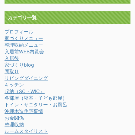
カテゴリ一覧
プロフィール
家づくりメニュー
整理収納メニュー
入居前WEB内覧会
入居後
家づくりblog
間取り
リビングダイニング
キッチン
収納（SC・WIC）
各部屋（寝室・子ども部屋）
トイレ・サニタリー・お風呂
沖縄木造住宅事情
お金関係
整理収納
ルームスタイリスト