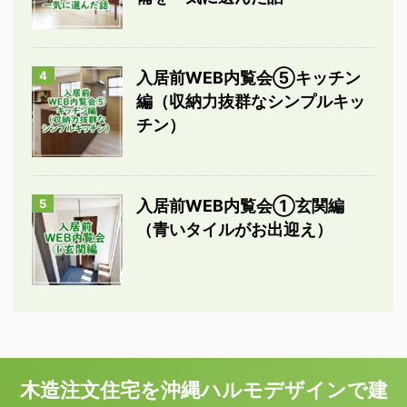
4
入居前WEB内覧会⑤キッチン
編（収納力抜群なシンプルキッ
チン）
5
入居前WEB内覧会①玄関編
（青いタイルがお出迎え）
木造注文住宅を沖縄ハルモデザインで建